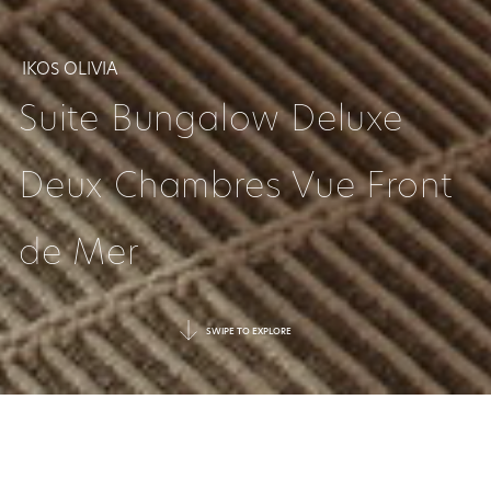
IKOS OLIVIA
Suite Bungalow Deluxe
Deux Chambres Vue Front
de Mer
SWIPE TO EXPLORE
UNE RETRAITE