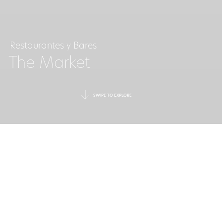
Restaurantes y Bares
The Market
SWIPE TO EXPLORE
CENA À LA
MINUTE
The Market es el último concepto de