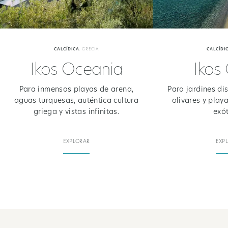
CALCÍDICA
,
GRECIA
CALCÍDI
Ikos Oceania
Ikos 
Para inmensas playas de arena,
Para jardines dis
aguas turquesas, auténtica cultura
olivares y play
griega y vistas infinitas.
exót
EXPLORAR
EXP