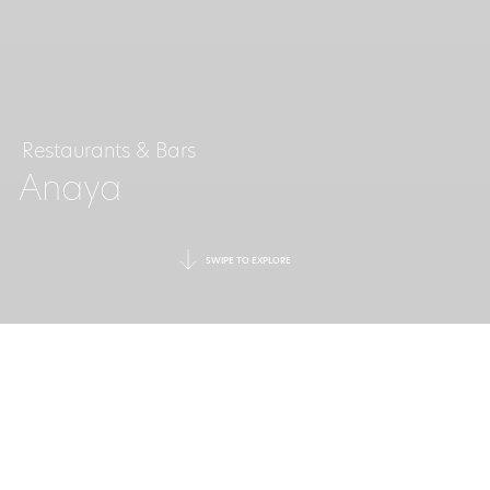
Restaurants & Bars
Anaya
SWIPE TO EXPLORE
UNE AVENTURE
CULINAIRE