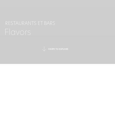
RESTAURANTS ET BARS
Flavors
SWIPE TO EXPLORE
DÉLICES
MÉDITERRANÉENS
SANS FIN