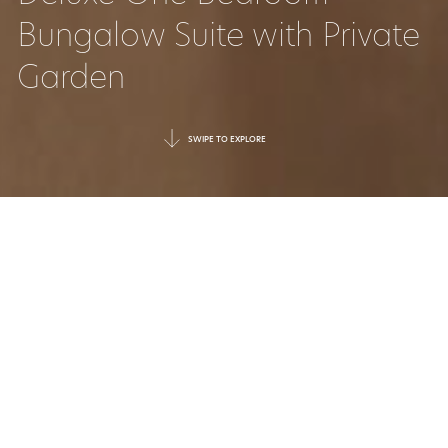
Bungalow Suite with Private
Garden
SWIPE TO EXPLORE
UN OASIS DE LUJO
PARA TODA LA
FAMILIA
Un santuario amplio y luminoso donde los