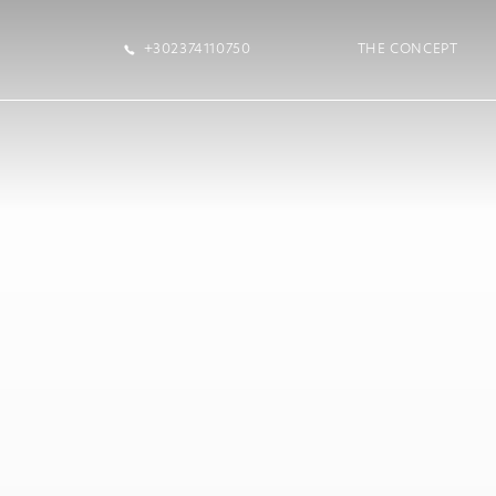
+302374110750
THE CONCEPT