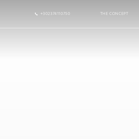
+302374110750
THE CONCEPT