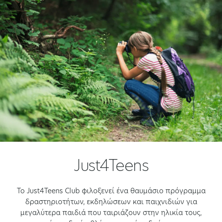
Just4Teens
Το Just4Teens Club φιλοξενεί ένα θαυμάσιο πρόγραμμα
δραστηριοτήτων, εκδηλώσεων και παιχνιδιών για
μεγαλύτερα παιδιά που ταιριάζουν στην ηλικία τους,