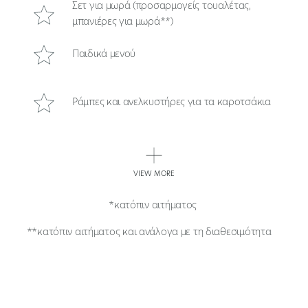
Σετ για μωρά (προσαρμογείς τουαλέτας,
μπανιέρες για μωρά**)
Παιδικά μενού
Ράμπες και ανελκυστήρες για τα καροτσάκια
Παιδικά είδη πρώτης ανάγκης στο μίνι μάρκετ
του ξενοδοχείου
VIEW MORE
Εγκαταστάσεις αλλαγής πάνας στις δημόσιες
τουαλέτες
*κατόπιν αιτήματος
Ενοικίαση καροτσιού* *κατόπιν αιτήματος
**κατόπιν αιτήματος και ανάλογα με τη διαθεσιμότητα
Pram Rental *