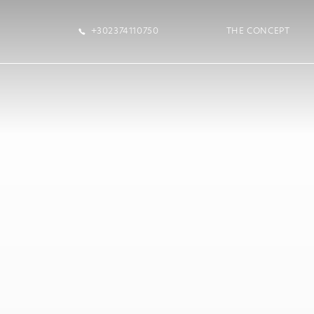
+302374110750
THE CONCEPT