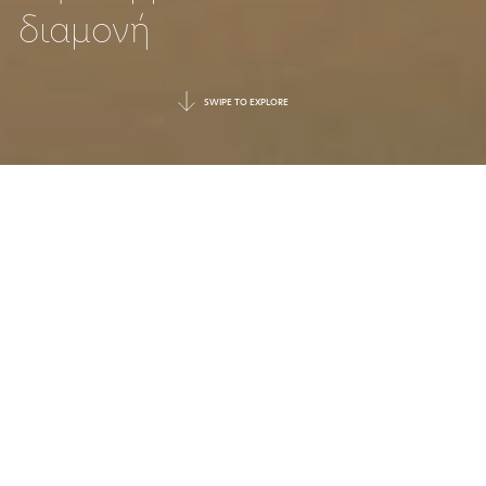
διαμονή
SWIPE TO EXPLORE
|
22 May 2026
DATE
|
Updates
TAGGED
Απολαύστε ένα ολιστικό ταξίδι
ακρίβειας, γαλήνης και απρόσκοπτης
πολυτέλειας στη Μεσόγειο.
Ανακαλύψτε το νέο πρόγραμμα Pilates
Reformer στα Ikos Resorts. ​