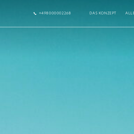
+498000002268
DAS KONZEPT​
ALL