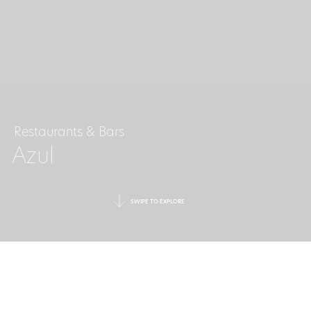
Restaurants & Bars
Azul
SWIPE TO EXPLORE
LATEINAMERIKANISCHE