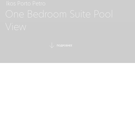
Ikos Porto Petro
One Bedroom Suite Pool
View​
ПОДРОБНЕЕ
СТИЛЬНЫЙ
СЕМЕЙНЫЙ ОТДЫХ
Эта изысканная семейная люкс-
комната предлагает