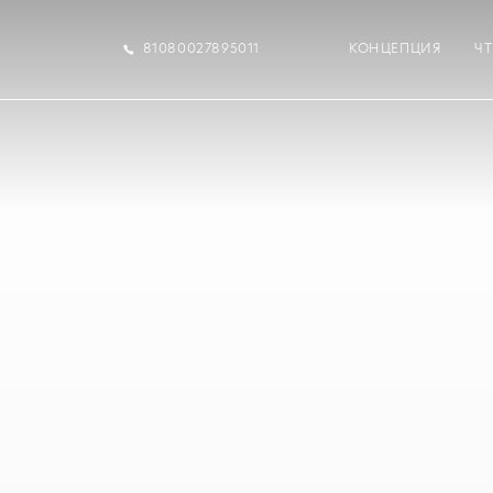
81080027895011
КОНЦЕПЦИЯ
Ч