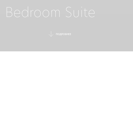
Bedroom Suite
ПОДРОБНЕЕ
УЕДИНЕННЫЙ
СЕМЕЙНЫЙ ОТДЫХ
Просторный стильный сюит оформлен в
мягкой сине-серой гамме, с уютной
гостиной и двумя отдельными спальнями,
а из панорамных окон открывается