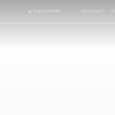
81080027895011
КОНЦЕПЦИЯ
Ч