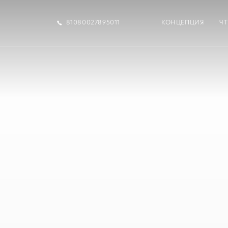
81080027895011
КОНЦЕПЦИЯ
Ч