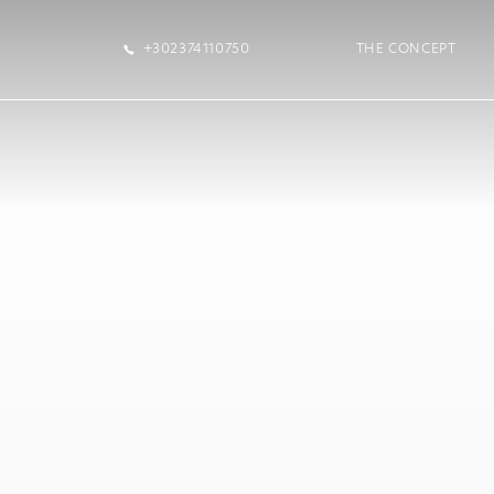
+302374110750
THE CONCEPT