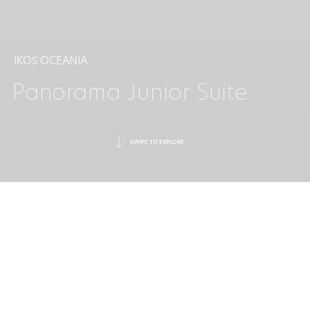
IKOS OCEANIA
Panorama Junior Suite
SWIPE TO EXPLORE
EIN RUHIGER ORT MIT
WEITREICHENDER
AUSSICHT