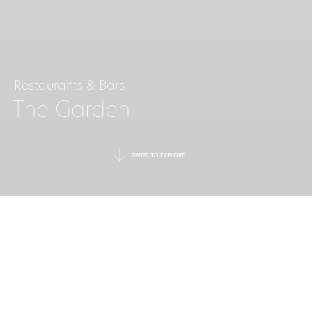
Restaurants & Bars
The Garden
SWIPE TO EXPLORE
GETRÄNKE UND
SPEISEN
MIT STIL