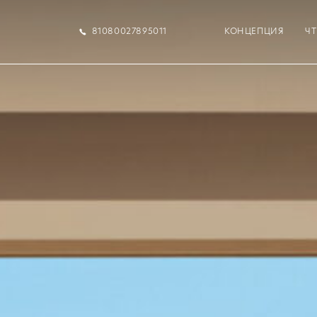
81080027895011
КОНЦЕПЦИЯ
Ч