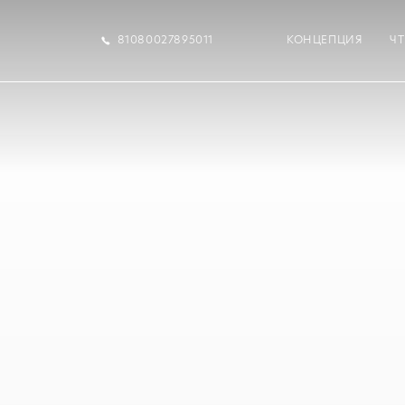
81080027895011
КОНЦЕПЦИЯ
Ч