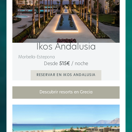
Ikos Andalusia
Marbella-Estepona​
Desde
515€
/ noche
RESERVAR EN IKOS ANDALUSIA
Descubrir resorts en Grecia