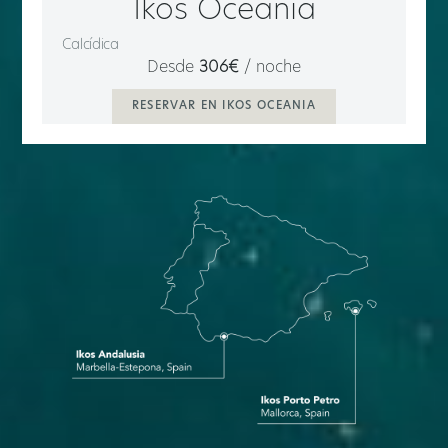
Ikos Oceania
Calcídica
Desde
306€
/ noche
RESERVAR EN IKOS OCEANIA