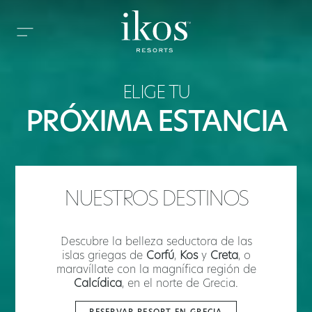
ELIGE TU
PRÓXIMA ESTANCIA
NUESTROS DESTINOS
Descubre la belleza seductora de las
islas griegas de
Corfú
,
Kos
y
Creta
, o
maravíllate con la magnífica región de
Calcídica
, en el norte de Grecia.