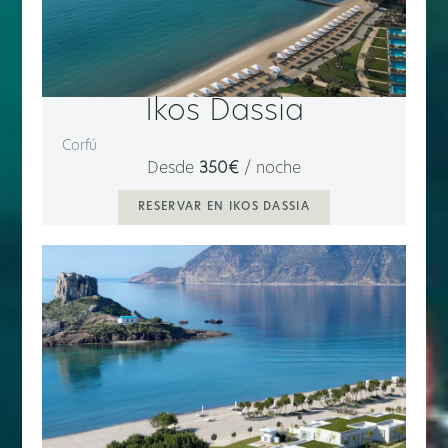
Ikos Dassia
Corfú
Desde
350€
/ noche
RESERVAR EN IKOS DASSIA