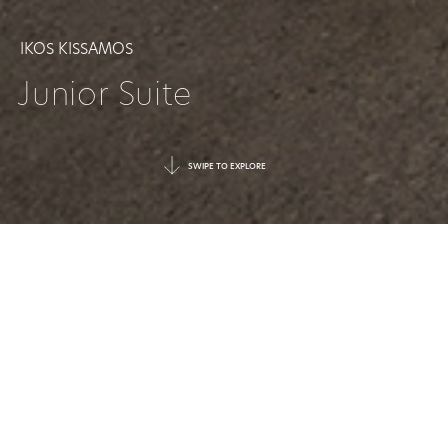
IKOS KISSAMOS
Junior Suite
SWIPE TO EXPLORE
IHRE SUITE,
IHRE OASE DER RUHE
Stilvolle und geräumige Suiten, die mit ihren
großen Fenstern und dem wunderschönen