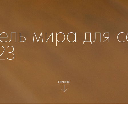
ель мира для 
23
EXPLORE
|
Press
ED