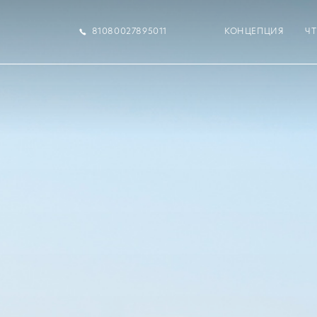
81080027895011
КОНЦЕПЦИЯ
Ч