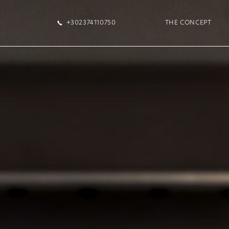
+302374110750
THE CONCEPT