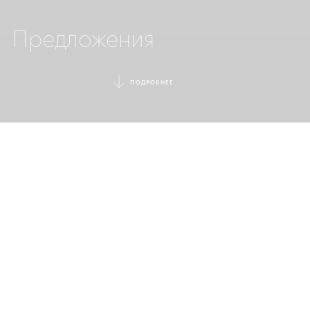
Предложения
ПОДРОБНЕЕ
Раннее Бронирование
Бронируйте раньше — получайте больше. Если вы
делаете заказ через веб-сайт Ikos Resorts, вы
получаете огромную выгоду: при бронировании
номера минимум на 5 ночей мы бесплатно поселим
вашего первого ребенка в отеле и организуем для
вас бесплатный трансфер.